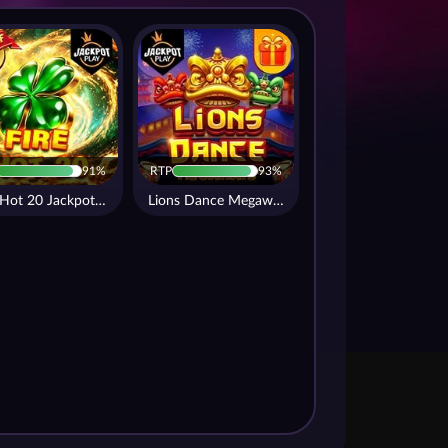
91%
RTP
93%
Fire Hot 20 Jackpot Play
Lions Dance Megaways Jackpot Play