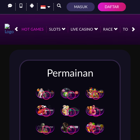
MASUK
DAFTAR
HOT GAMES
SLOTS
LIVE CASINO
RACE
TOGEL
Permainan
i
i
i
i
i
i
i
i
i