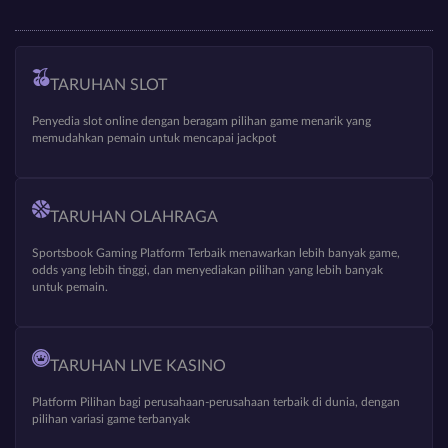
TARUHAN SLOT
Penyedia slot online dengan beragam pilihan game menarik yang
memudahkan pemain untuk mencapai jackpot
TARUHAN OLAHRAGA
Sportsbook Gaming Platform Terbaik menawarkan lebih banyak game,
odds yang lebih tinggi, dan menyediakan pilihan yang lebih banyak
untuk pemain.
TARUHAN LIVE KASINO
Platform Pilihan bagi perusahaan-perusahaan terbaik di dunia, dengan
pilihan variasi game terbanyak