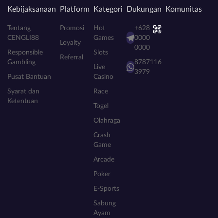
Kebijaksanaan
Platform
Kategori
Dukungan
Komunitas
Tentang
Promosi
Hot
+628
CENGLI88
Games
0000
Loyalty
0000
Responsible
Slots
Referral
Gambling
8787116
Live
3979
Pusat Bantuan
Casino
Syarat dan
Race
Ketentuan
Togel
Olahraga
Crash
Game
Arcade
Poker
E-Sports
Sabung
Ayam