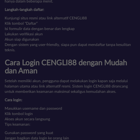
hanya dalam beberapa menit.
Langkah-langkah daftar:
Kunjungi situs resmi atau link alternatif CENGLI88
Klik tombol “Daftar”
Isi formulir data dengan benar dan lengkap
Lakukan verifikasi akun
Akun siap digunakan
Dengan sistem yang user-friendly, siapa pun dapat mendaftar tanpa kesulitan
teknis.
Cara Login CENGLI88 dengan Mudah
dan Aman
Setelah memiliki akun, pengguna dapat melakukan login kapan saja melalui
halaman utama atau link alternatif resmi. Sistem login CENGLI88 dirancang
untuk memberikan keamanan maksimal sekaligus kemudahan akses.
Cara login:
Masukkan username dan password
Klik tombol login
Akses akun secara langsung
Tips keamanan:
Gunakan password yang kuat
Jangan bagikan data login ke orang lain