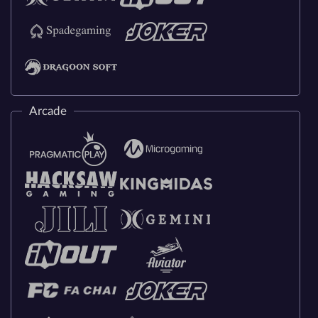
Arcade