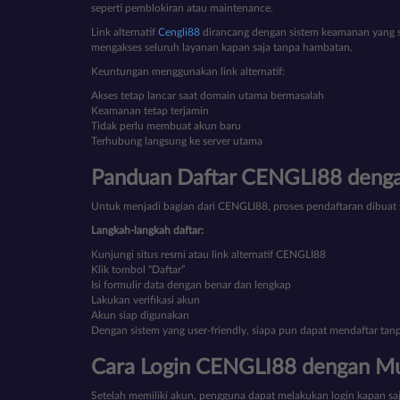
seperti pemblokiran atau maintenance.
Link alternatif
Cengli88
dirancang dengan sistem keamanan yang sa
mengakses seluruh layanan kapan saja tanpa hambatan.
Keuntungan menggunakan link alternatif:
Akses tetap lancar saat domain utama bermasalah
Keamanan tetap terjamin
Tidak perlu membuat akun baru
Terhubung langsung ke server utama
Panduan Daftar CENGLI88 denga
Untuk menjadi bagian dari CENGLI88, proses pendaftaran dibuat 
Langkah-langkah daftar:
Kunjungi situs resmi atau link alternatif CENGLI88
Klik tombol “Daftar”
Isi formulir data dengan benar dan lengkap
Lakukan verifikasi akun
Akun siap digunakan
Dengan sistem yang user-friendly, siapa pun dapat mendaftar tanpa
Cara Login CENGLI88 dengan M
Setelah memiliki akun, pengguna dapat melakukan login kapan sa