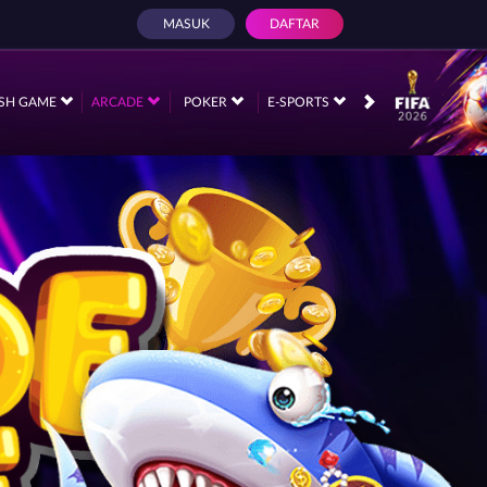
MASUK
DAFTAR
SH GAME
ARCADE
POKER
E-SPORTS
SABUNG AYAM