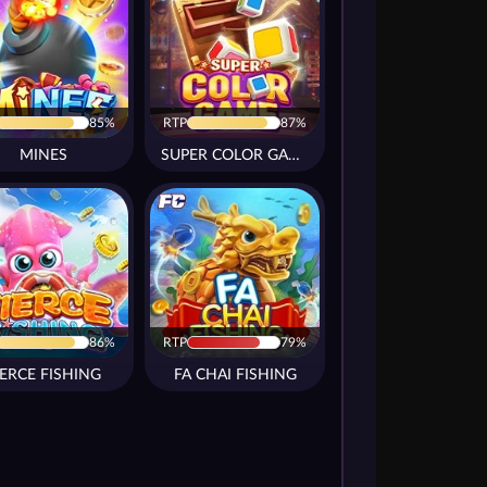
85%
RTP
87%
MINES
SUPER COLOR GAME
86%
RTP
79%
IERCE FISHING
FA CHAI FISHING