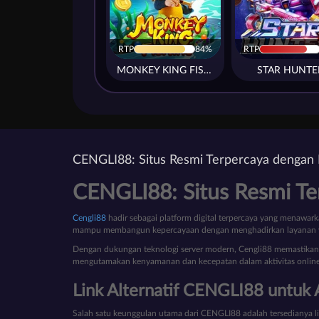
RTP
84%
RTP
MONKEY KING FISHING
STAR HUNTE
CENGLI88: Situs Resmi Terpercaya dengan Li
CENGLI88: Situs Resmi Te
Cengli88
hadir sebagai platform digital terpercaya yang menawa
mampu membangun kepercayaan dengan menghadirkan layanan yang
Dengan dukungan teknologi server modern, Cengli88 memastikan se
mengutamakan kenyamanan dan kecepatan dalam aktivitas online 
Link Alternatif CENGLI88 untuk
Salah satu keunggulan utama dari CENGLI88 adalah tersedianya lin