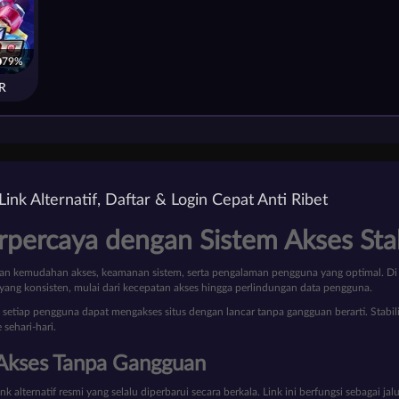
79%
R
nk Alternatif, Daftar & Login Cepat Anti Ribet
rpercaya dengan Sistem Akses Sta
rkan kemudahan akses, keamanan sistem, serta pengalaman pengguna yang optimal. D
 konsisten, mulai dari kecepatan akses hingga perlindungan data pengguna.
tiap pengguna dapat mengakses situs dengan lancar tanpa gangguan berarti. Stabilit
sehari-hari.
 Akses Tanpa Gangguan
k alternatif resmi yang selalu diperbarui secara berkala. Link ini berfungsi sebagai 