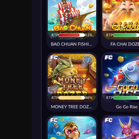
RTP
81%
RTP
BAO CHUAN FISHING
FA CHAI DOZ
RTP
88%
RTP
MONEY TREE DOZER
Go Go Rise