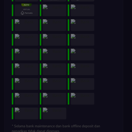
* Selama bank maintenance dan bank offline deposit dan
penarikan tidak dapat diproses