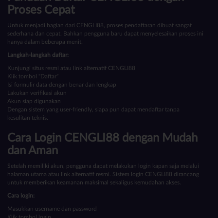
Proses Cepat
Untuk menjadi bagian dari CENGLI88, proses pendaftaran dibuat sangat
sederhana dan cepat. Bahkan pengguna baru dapat menyelesaikan proses ini
hanya dalam beberapa menit.
Langkah-langkah daftar:
Kunjungi situs resmi atau link alternatif CENGLI88
Klik tombol “Daftar”
Isi formulir data dengan benar dan lengkap
Lakukan verifikasi akun
Akun siap digunakan
Dengan sistem yang user-friendly, siapa pun dapat mendaftar tanpa
kesulitan teknis.
Cara Login CENGLI88 dengan Mudah
dan Aman
Setelah memiliki akun, pengguna dapat melakukan login kapan saja melalui
halaman utama atau link alternatif resmi. Sistem login CENGLI88 dirancang
untuk memberikan keamanan maksimal sekaligus kemudahan akses.
Cara login:
Masukkan username dan password
Klik tombol login