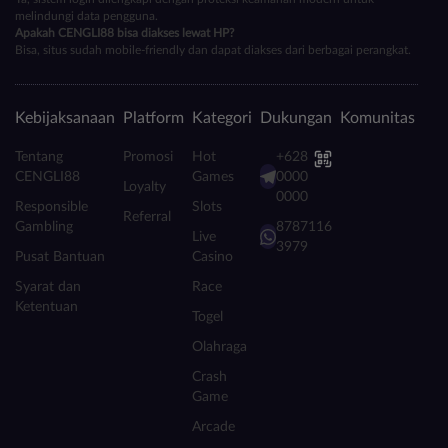
melindungi data pengguna.
Apakah CENGLI88 bisa diakses lewat HP?
Bisa, situs sudah mobile-friendly dan dapat diakses dari berbagai perangkat.
Kebijaksanaan
Platform
Kategori
Dukungan
Komunitas
Tentang
Promosi
Hot
+628
CENGLI88
Games
0000
Loyalty
0000
Responsible
Slots
Referral
Gambling
8787116
Live
3979
Pusat Bantuan
Casino
Syarat dan
Race
Ketentuan
Togel
Olahraga
Crash
Game
Arcade