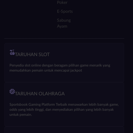
Poker
E-Sports
Sabung
Ayam
TARUHAN SLOT
Penyedia slot online dengan beragam pilihan game menarik yang
memudahkan pemain untuk mencapai jackpot
TARUHAN OLAHRAGA
Sportsbook Gaming Platform Terbaik menawarkan lebih banyak game,
odds yang lebih tinggi, dan menyediakan pilihan yang lebih banyak
untuk pemain.