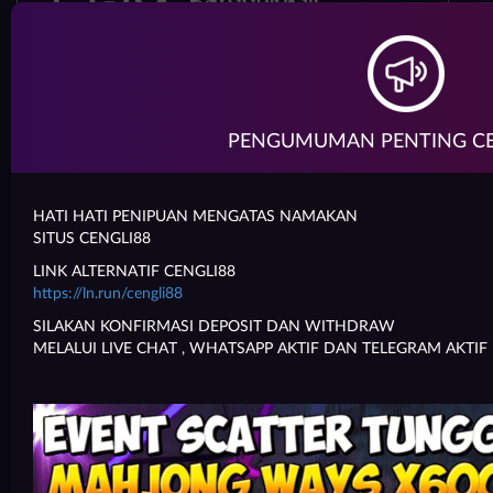
HATI HATI PENIPUAN MENGATAS NAMAKAN
Live Casino
SITUS CENGLI88
LINK ALTERNATIF CENGLI88
https://ln.run/cengli88
SILAKAN KONFIRMASI DEPOSIT DAN WITHDRAW
MELALUI LIVE CHAT , WHATSAPP AKTIF DAN TELEGRAM AKTIF
Race
Togel