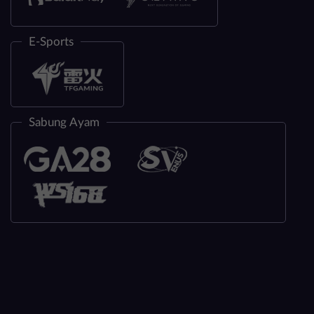
E-Sports
Sabung Ayam