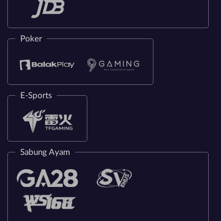
Poker
E-Sports
Sabung Ayam