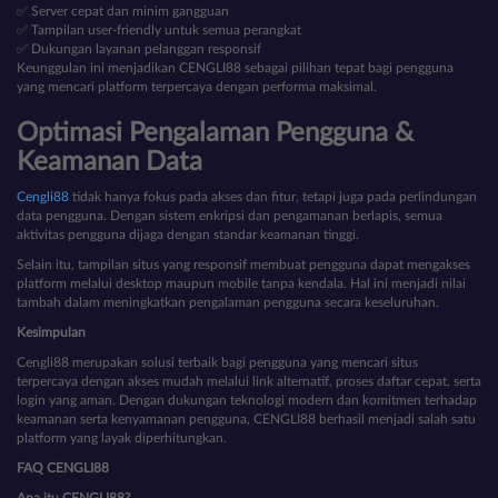
✅ Server cepat dan minim gangguan
✅ Tampilan user-friendly untuk semua perangkat
✅ Dukungan layanan pelanggan responsif
Keunggulan ini menjadikan CENGLI88 sebagai pilihan tepat bagi pengguna
yang mencari platform terpercaya dengan performa maksimal.
Optimasi Pengalaman Pengguna &
Keamanan Data
Cengli88
tidak hanya fokus pada akses dan fitur, tetapi juga pada perlindungan
data pengguna. Dengan sistem enkripsi dan pengamanan berlapis, semua
aktivitas pengguna dijaga dengan standar keamanan tinggi.
Selain itu, tampilan situs yang responsif membuat pengguna dapat mengakses
platform melalui desktop maupun mobile tanpa kendala. Hal ini menjadi nilai
tambah dalam meningkatkan pengalaman pengguna secara keseluruhan.
Kesimpulan
Cengli88 merupakan solusi terbaik bagi pengguna yang mencari situs
terpercaya dengan akses mudah melalui link alternatif, proses daftar cepat, serta
login yang aman. Dengan dukungan teknologi modern dan komitmen terhadap
keamanan serta kenyamanan pengguna, CENGLI88 berhasil menjadi salah satu
platform yang layak diperhitungkan.
FAQ CENGLI88
Apa itu CENGLI88?