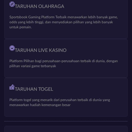
TARUHAN OLAHRAGA
Sportsbook Gaming Platform Terbaik menawarkan lebih banyak game,
odds yang lebih tinggi, dan menyediakan pilihan yang lebih banyak
untuk pemain.
TARUHAN LIVE KASINO
Platform Pilihan bagi perusahaan-perusahaan terbaik di dunia, dengan
pilihan variasi game terbanyak
TARUHAN TOGEL
Platform togel yang menarik dari perusahan terbaik di dunia yang
menawarkan hadiah kemenangan besar