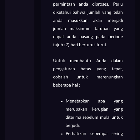
permintaan anda diproses. Perlu
diketahui bahwa jumlah yang telah
anda masukkan akan menjadi
jumlah maksimum taruhan yang
dapat anda pasang pada periode
tujuh (7) hari berturut-turut.
Untuk membantu Anda dalam
pengaturan batas yang tepat,
cobalah untuk merenungkan
beberapa hal :
Menetapkan apa yang
merupakan kerugian yang
diterima sebelum mulai untuk
berjudi.
Perhatikan seberapa sering