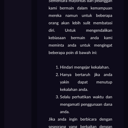
Sementara mayoritas dari pelanggan
kami bermain dalam kemampuan
mereka namun untuk beberapa
orang akan lebih sulit membatasi
diri. Untuk mengendalikan
kebiasaan bermain anda kami
meminta anda untuk mengingat
beberapa poin di bawah ini:
Hindari mengejar kekalahan.
Hanya bertaruh jika anda
yakin dapat menutup
kekalahan anda.
Selalu perhatikan waktu dan
mengamati penggunaan dana
anda.
Jika anda ingin berbicara dengan
seseorang yang berkaitan dengan