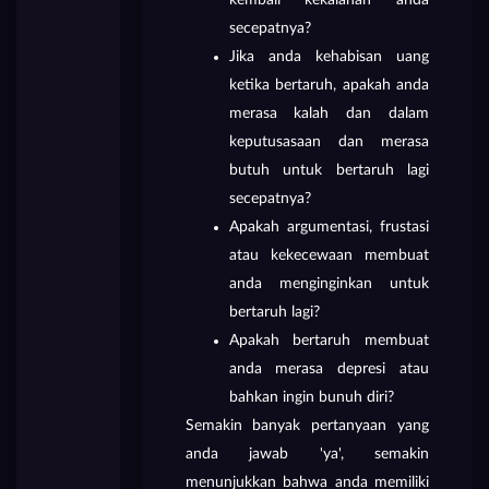
kembali kekalahan anda
secepatnya?
Jika anda kehabisan uang
ketika bertaruh, apakah anda
merasa kalah dan dalam
keputusasaan dan merasa
butuh untuk bertaruh lagi
secepatnya?
Apakah argumentasi, frustasi
atau kekecewaan membuat
anda menginginkan untuk
bertaruh lagi?
Apakah bertaruh membuat
anda merasa depresi atau
bahkan ingin bunuh diri?
Semakin banyak pertanyaan yang
anda jawab 'ya', semakin
menunjukkan bahwa anda memiliki