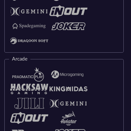
Arcade