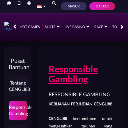
MASUK
DAFTAR
HOT GAMES
SLOTS
LIVE CASINO
RACE
TOGEL
Pusat
Responsible
Bantuan
Gambling
Tentang
CENGLI88
RESPONSIBLE GAMBLING
KEBIJAKAN PERJUDIAN CENGLI88
Responsible
Gambling
CENGLI88
berkomitmen untuk
mengesahkan taruhan yang