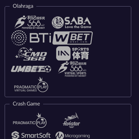
Olahraga
Crash Game