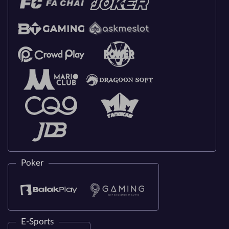
Poker
E-Sports