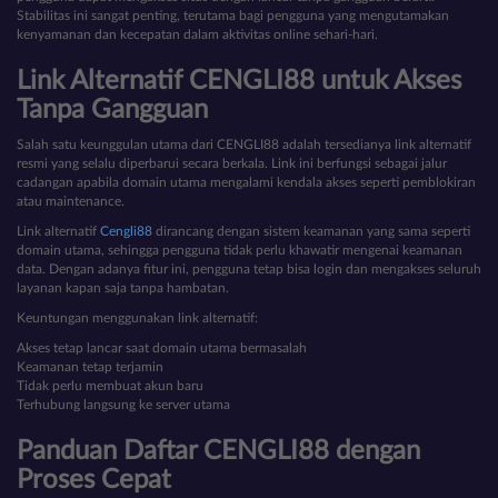
Stabilitas ini sangat penting, terutama bagi pengguna yang mengutamakan
kenyamanan dan kecepatan dalam aktivitas online sehari-hari.
Link Alternatif CENGLI88 untuk Akses
Tanpa Gangguan
Salah satu keunggulan utama dari CENGLI88 adalah tersedianya link alternatif
resmi yang selalu diperbarui secara berkala. Link ini berfungsi sebagai jalur
cadangan apabila domain utama mengalami kendala akses seperti pemblokiran
atau maintenance.
Link alternatif
Cengli88
dirancang dengan sistem keamanan yang sama seperti
domain utama, sehingga pengguna tidak perlu khawatir mengenai keamanan
data. Dengan adanya fitur ini, pengguna tetap bisa login dan mengakses seluruh
layanan kapan saja tanpa hambatan.
Keuntungan menggunakan link alternatif:
Akses tetap lancar saat domain utama bermasalah
Keamanan tetap terjamin
Tidak perlu membuat akun baru
Terhubung langsung ke server utama
Panduan Daftar CENGLI88 dengan
Proses Cepat